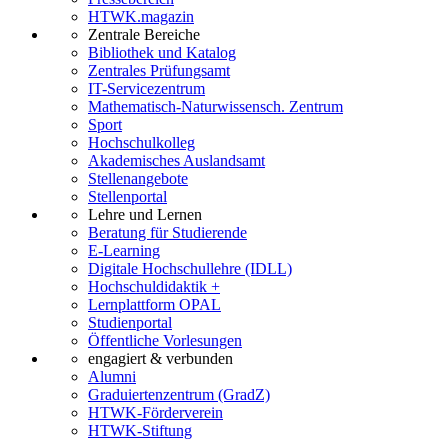
HTWK.magazin
Zentrale Bereiche
Bibliothek und Katalog
Zentrales Prüfungsamt
IT-Servicezentrum
Mathematisch-Naturwissensch. Zentrum
Sport
Hochschulkolleg
Akademisches Auslandsamt
Stellenangebote
Stellenportal
Lehre und Lernen
Beratung für Studierende
E-Learning
Digitale Hochschullehre (IDLL)
Hochschuldidaktik +
Lernplattform OPAL
Studienportal
Öffentliche Vorlesungen
engagiert & verbunden
Alumni
Graduiertenzentrum (GradZ)
HTWK-Förderverein
HTWK-Stiftung